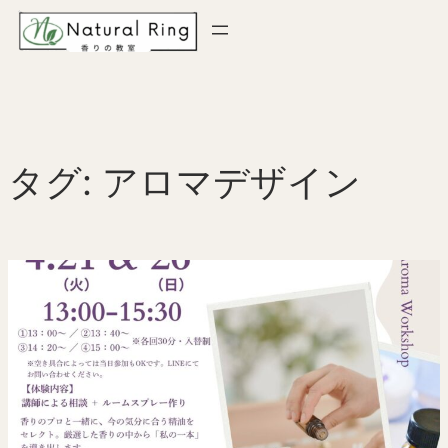
内
容
を
ス
キ
ッ
タグ:
アロマデザイン
プ