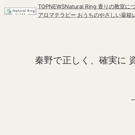
内
TOP
NEWS
Natural Ring 香りの教室
容
アロマテラピー おうちのやさしい薬箱
を
ス
キ
ッ
プ
秦野で正しく、確実に 資