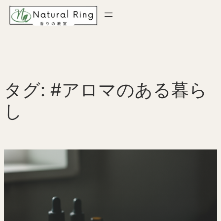
内
容
を
ス
キ
ッ
タグ:
#アロマのある暮ら
プ
し