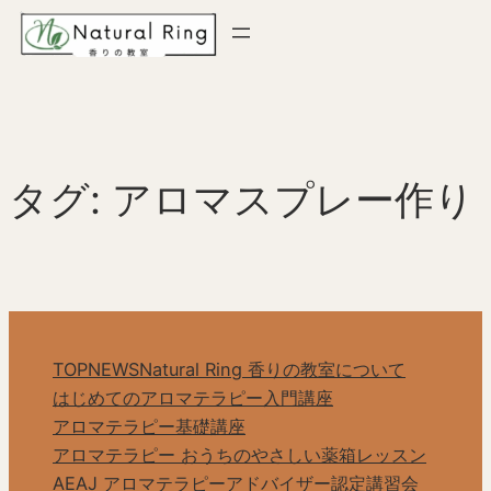
内
容
を
ス
キ
ッ
タグ:
アロマスプレー作り
プ
TOP
NEWS
Natural Ring 香りの教室について
はじめてのアロマテラピー入門講座
アロマテラピー基礎講座
アロマテラピー おうちのやさしい薬箱レッスン
AEAJ アロマテラピーアドバイザー認定講習会